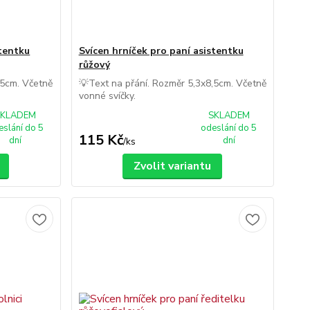
stentku
Svícen hrníček pro paní asistentku
růžový
,5cm. Včetně
💡Text na přání. Rozměr 5,3x8,5cm. Včetně
vonné svíčky.
SKLADEM
SKLADEM
eslání do 5
odeslání do 5
115 Kč
dní
dní
/
ks
Zvolit variantu