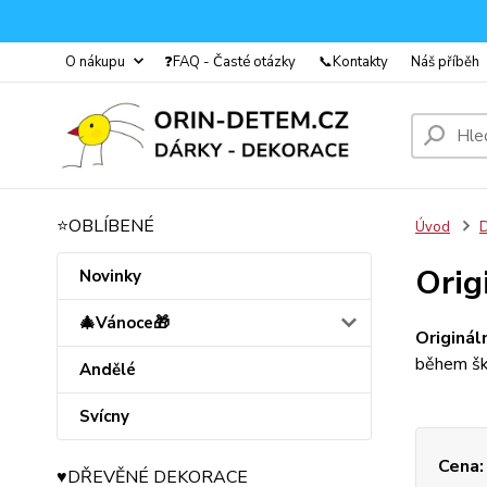
O nákupu
❓FAQ - Časté otázky
📞Kontakty
Náš příběh
⭐OBLÍBENÉ
Úvod
D
Orig
Novinky
🎄Vánoce🎁
Originál
během ško
Andělé
Svícny
Cena:
♥️DŘEVĚNÉ DEKORACE