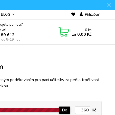
BLOG
Přihlášení
ujete pomoci?
jte!
0
ks
za
0,00 Kč
189 612
á od 8-19 hod
m
ným poděkováním pro paní učitelky za péči a trpělivost
ínkou.
Do
Kč