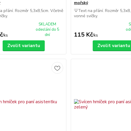
ý
mořský
a přání. Rozměr 5,3x8,5cm. Včetně
💡Text na přání. Rozměr 5,3x8
íčky.
vonné svíčky.
SKLADEM
odeslání do 5
od
č
115 Kč
dní
/
ks
/
ks
Zvolit variantu
Zvolit variantu