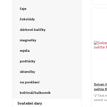
čaje
čokolády
dárkové balíčky
magnetky
mýdla
podtácky
skleničky
na pověšení
Svícen 
světle f
květináč/tužkovník
💡Text n
vonné sv
Svatební dary