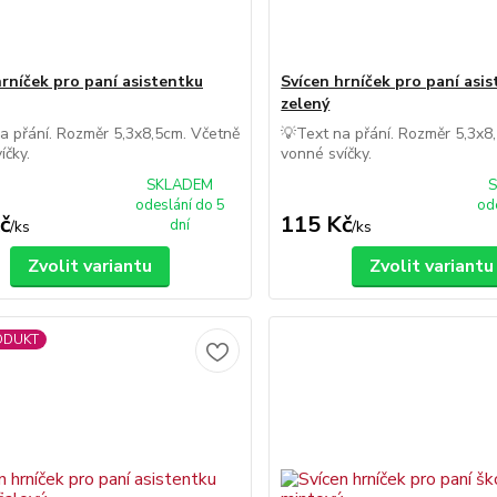
hrníček pro paní asistentku
Svícen hrníček pro paní asi
zelený
a přání. Rozměr 5,3x8,5cm. Včetně
💡Text na přání. Rozměr 5,3x8
íčky.
vonné svíčky.
SKLADEM
odeslání do 5
od
č
115 Kč
dní
/
ks
/
ks
Zvolit variantu
Zvolit variantu
ODUKT