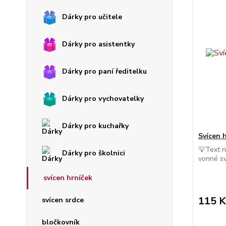
Dárky pro učitele
Dárky pro asistentky
Dárky pro paní ředitelku
Dárky pro vychovatelky
Dárky pro kuchařky
Svícen 
💡Text n
Dárky pro školnici
vonné sv
svícen hrníček
115 K
svícen srdce
bločkovník