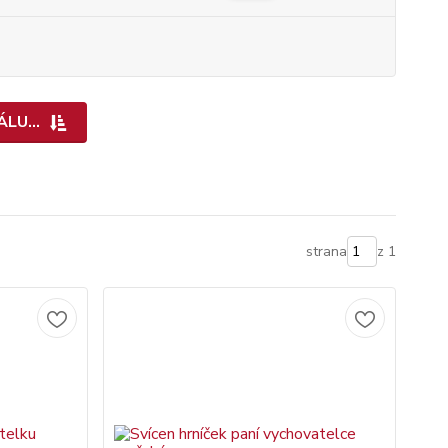
LU...
strana
z 1