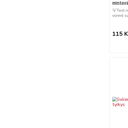
mintov
💡Text n
vonné sv
115 K