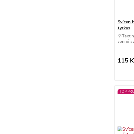
Svícen 
tyrkys
💡Text n
vonné sv
115 K
TOP PR