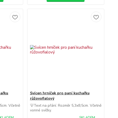
hařku
Svícen hrníček pro paní kuchařku
růžovofialový
,5cm. Včetně
💡Text na přání. Rozměr 5,3x8,5cm. Včetně
vonné svíčky.
SKLADEM
SKLADEM