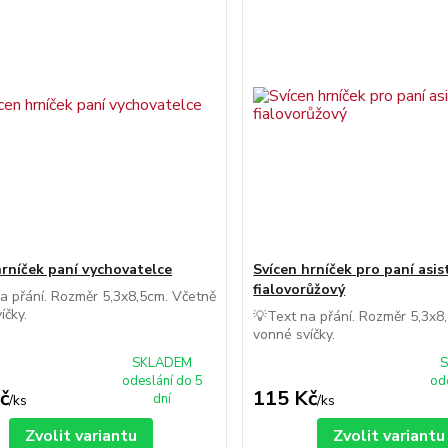
hrníček paní vychovatelce
Svícen hrníček pro paní asi
fialovorůžový
a přání. Rozměr 5,3x8,5cm. Včetně
íčky.
💡Text na přání. Rozměr 5,3x8
vonné svíčky.
SKLADEM
odeslání do 5
od
č
115 Kč
dní
/
ks
/
ks
Zvolit variantu
Zvolit variantu