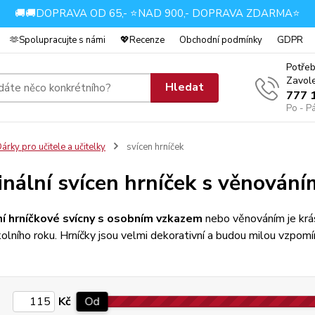
🚚🚚DOPRAVA OD 65,- ⭐NAD 900,- DOPRAVA ZDARMA⭐
🫶Spolupracujte s námi
💖Recenze
Obchodní podmínky
GDPR
Potřeb
Zavole
Hledat
777 
Po - P
árky pro učitele a učitelky
svícen hrníček
inální svícen hrníček s věnování
ní hrníčkové svícny s osobním vzkazem
nebo věnováním je krás
lního roku. Hrníčky jsou velmi dekorativní a budou milou vzpom
Kč
Od