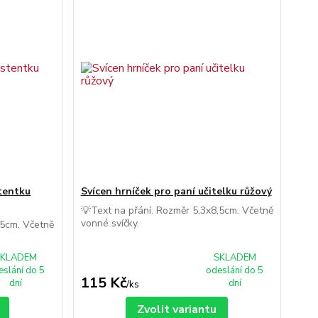
stentku
Svícen hrníček pro paní učitelku růžový
💡Text na přání. Rozměr 5,3x8,5cm. Včetně
vonné svíčky.
,5cm. Včetně
SKLADEM
SKLADEM
eslání do 5
odeslání do 5
115 Kč
dní
dní
/
ks
Zvolit variantu