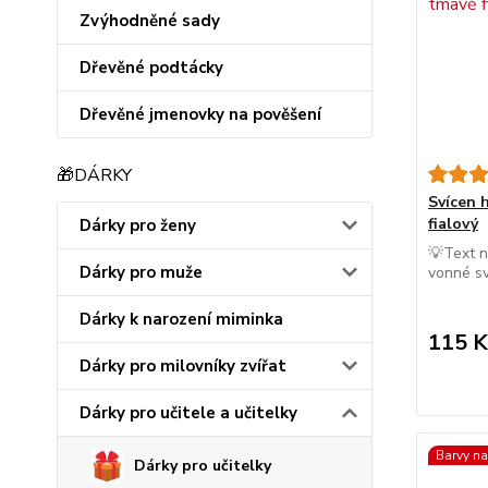
Zvýhodněné sady
Dřevěné podtácky
Dřevěné jmenovky na pověšení
🎁DÁRKY
Svícen 
fialový
Dárky pro ženy
💡Text n
Dárky pro muže
vonné sv
Dárky k narození miminka
115 K
Dárky pro milovníky zvířat
Dárky pro učitele a učitelky
Barvy na
Dárky pro učitelky