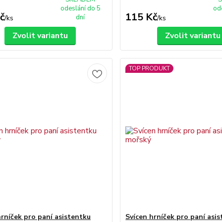
odeslání do 5
od
č
115 Kč
dní
/
ks
/
ks
Zvolit variantu
Zvolit variantu
TOP PRODUKT
hrníček pro paní asistentku
Svícen hrníček pro paní asi