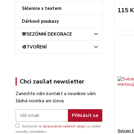
Sklenice s textem
115 K
Dárkové poukazy
🌸SEZÓNNÍ DEKORACE
🎨TVOŘENÍ
Chci zasílat newsletter
Zanechte nám kontakt a neunikne vám
žádná novinka ani sleva
Přihlásit se
Souhlasím se
zpracováním osobních údajů
za účelem
Svícen 
rozesílky newsletteru.