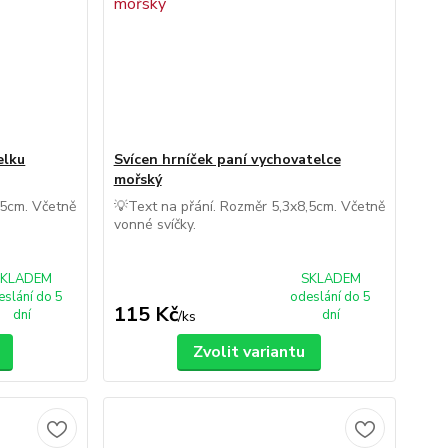
elku
Svícen hrníček paní vychovatelce
mořský
,5cm. Včetně
💡Text na přání. Rozměr 5,3x8,5cm. Včetně
vonné svíčky.
SKLADEM
SKLADEM
eslání do 5
odeslání do 5
115 Kč
dní
dní
/
ks
Zvolit variantu