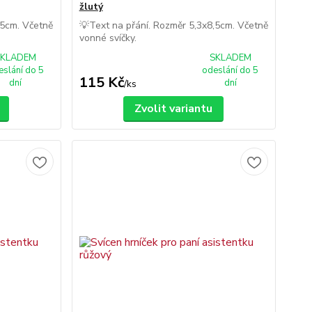
žlutý
,5cm. Včetně
💡Text na přání. Rozměr 5,3x8,5cm. Včetně
vonné svíčky.
SKLADEM
SKLADEM
eslání do 5
odeslání do 5
115 Kč
dní
dní
/
ks
Zvolit variantu