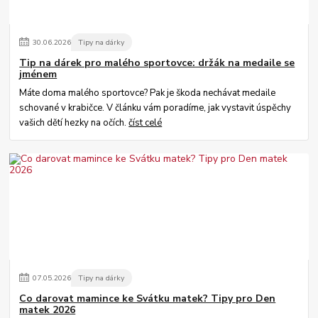
30
.
06
.
2026
Tipy na dárky
Tip na dárek pro malého sportovce: držák na medaile se
jménem
Máte doma malého sportovce? Pak je škoda nechávat medaile
schované v krabičce. V článku vám poradíme, jak vystavit úspěchy
vašich dětí hezky na očích.
číst celé
07
.
05
.
2026
Tipy na dárky
Co darovat mamince ke Svátku matek? Tipy pro Den
matek 2026