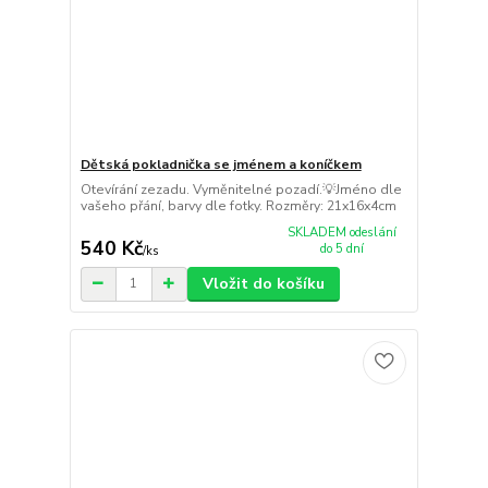
Dětská pokladnička se jménem a koníčkem
Otevírání zezadu. Vyměnitelné pozadí.💡Jméno dle
vašeho přání, barvy dle fotky. Rozměry: 21x16x4cm
SKLADEM odeslání
540 Kč
do 5 dní
/
ks
Vložit do košíku