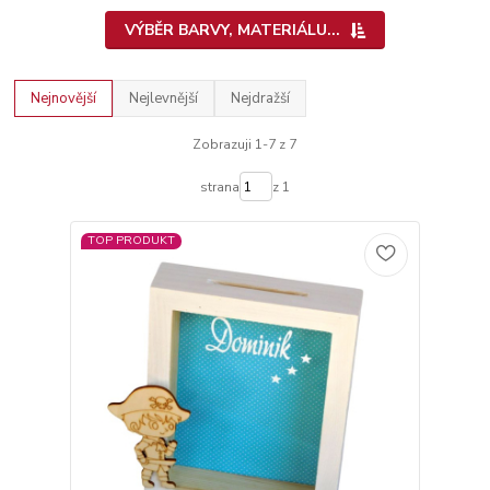
VÝBĚR BARVY, MATERIÁLU...
Nejnovější
Nejlevnější
Nejdražší
Zobrazuji 1-7 z 7
strana
z 1
TOP PRODUKT