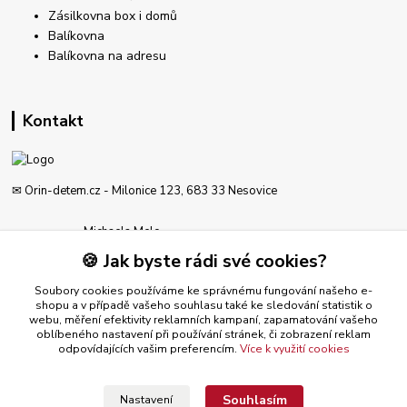
Zásilkovna box i domů
Balíkovna
Balíkovna na adresu
Kontakt
✉ Orin-detem.cz - Milonice 123, 683 33 Nesovice
Michaela Melo
777 189 612
🍪 Jak byste rádi své cookies?
Po - Pá od 8-19 hod
Soubory cookies používáme ke správnému fungování našeho e-
obchod@orin-detem.cz
shopu a v případě vašeho souhlasu také ke sledování statistik o
webu, měření efektivity reklamních kampaní, zapamatování vašeho
oblíbeného nastavení při používání stránek, či zobrazení reklam
odpovídajících vašim preferencím.
Více k využití cookies
Souhlasím
Nastavení