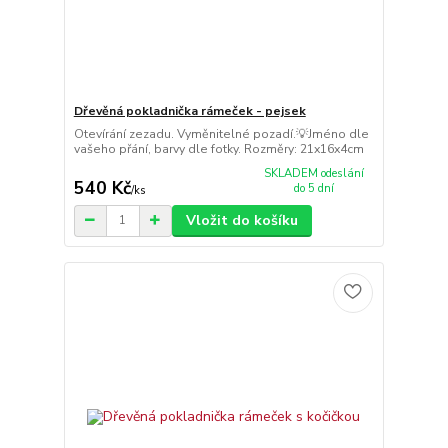
Dřevěná pokladnička rámeček - pejsek
Otevírání zezadu. Vyměnitelné pozadí.💡Jméno dle
vašeho přání, barvy dle fotky. Rozměry: 21x16x4cm
SKLADEM odeslání
540 Kč
do 5 dní
/
ks
Vložit do košíku