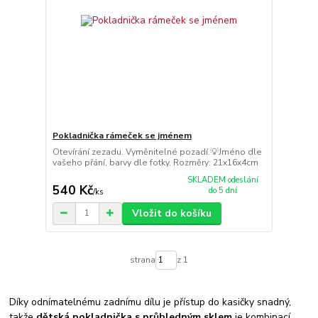
Pokladnička rámeček se jménem
Otevírání zezadu. Vyměnitelné pozadí.💡Jméno dle
vašeho přání, barvy dle fotky. Rozměry: 21x16x4cm
SKLADEM odeslání
540 Kč
do 5 dní
/
ks
Vložit do košíku
strana
z 1
Díky odnímatelnému zadnímu dílu je přístup do kasičky snadný,
takže
dětská pokladnička s průhledným sklem
je kombinací