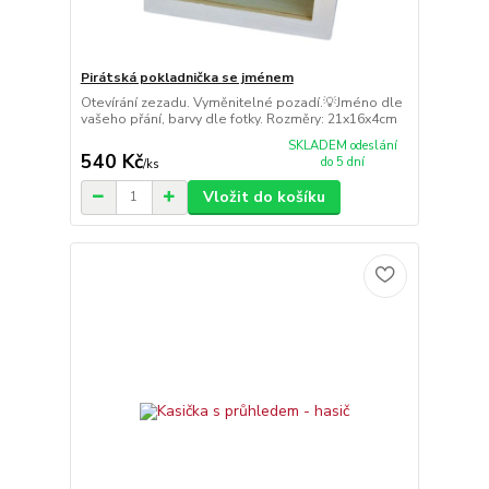
Pirátská pokladnička se jménem
Otevírání zezadu. Vyměnitelné pozadí.💡Jméno dle
vašeho přání, barvy dle fotky. Rozměry: 21x16x4cm
SKLADEM odeslání
540 Kč
do 5 dní
/
ks
Vložit do košíku