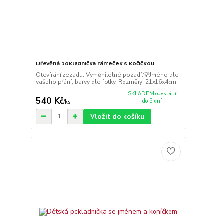
Dřevěná pokladnička rámeček s kočičkou
Otevírání zezadu. Vyměnitelné pozadí.💡Jméno dle
vašeho přání, barvy dle fotky. Rozměry: 21x16x4cm
SKLADEM odeslání
540 Kč
do 5 dní
/
ks
Vložit do košíku