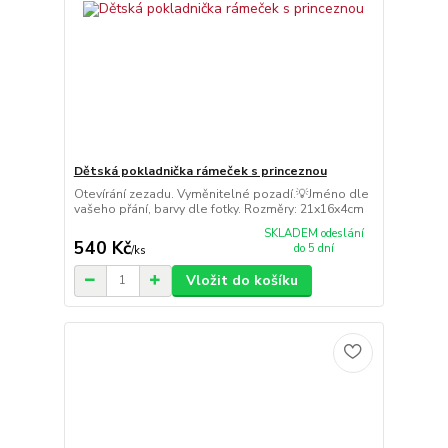
Dětská pokladnička rámeček s princeznou
Otevírání zezadu. Vyměnitelné pozadí.💡Jméno dle
vašeho přání, barvy dle fotky. Rozměry: 21x16x4cm
SKLADEM odeslání
540 Kč
do 5 dní
/
ks
Vložit do košíku