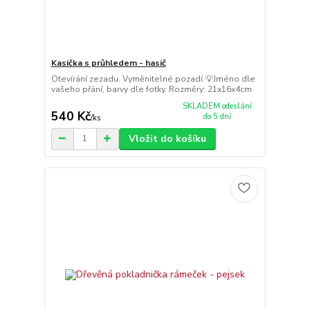
Kasička s průhledem - hasič
Otevírání zezadu. Vyměnitelné pozadí.💡Jméno dle
vašeho přání, barvy dle fotky. Rozměry: 21x16x4cm
SKLADEM odeslání
540 Kč
do 5 dní
/
ks
Vložit do košíku