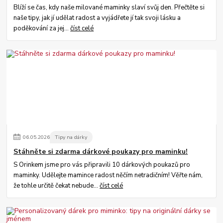
Blíží se čas, kdy naše milované maminky slaví svůj den. Přečtěte si
naše tipy, jak jí udělat radost a vyjádřete jí tak svoji lásku a
poděkování za jej...
číst celé
06
.
05
.
2026
Tipy na dárky
Stáhněte si zdarma dárkové poukazy pro maminku!
S Orinkem jsme pro vás připravili 10 dárkových poukazů pro
maminky. Udělejte mamince radost něčím netradičním! Věřte nám,
že tohle určitě čekat nebude...
číst celé