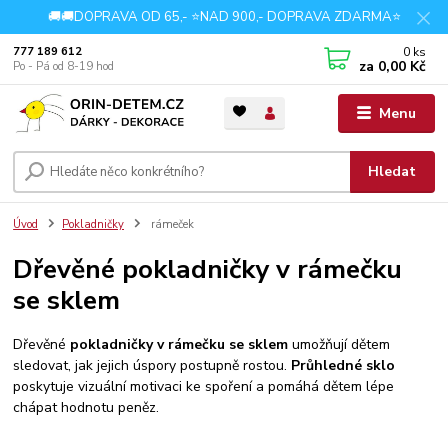
🚚🚚DOPRAVA OD 65,- ⭐NAD 900,- DOPRAVA ZDARMA⭐
0
ks
777 189 612
za
0,00 Kč
Po - Pá od 8-19 hod
Menu
Hledat
Úvod
Pokladničky
rámeček
Dřevěné pokladničky v rámečku
se sklem
Dřevěné
pokladničky v rámečku se sklem
umožňují dětem
sledovat, jak jejich úspory postupně rostou.
Průhledné sklo
poskytuje vizuální motivaci ke spoření a pomáhá dětem lépe
chápat hodnotu peněz.