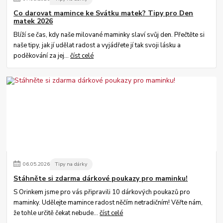
Co darovat mamince ke Svátku matek? Tipy pro Den
matek 2026
Blíží se čas, kdy naše milované maminky slaví svůj den. Přečtěte si
naše tipy, jak jí udělat radost a vyjádřete jí tak svoji lásku a
poděkování za jej...
číst celé
06
.
05
.
2026
Tipy na dárky
Stáhněte si zdarma dárkové poukazy pro maminku!
S Orinkem jsme pro vás připravili 10 dárkových poukazů pro
maminky. Udělejte mamince radost něčím netradičním! Věřte nám,
že tohle určitě čekat nebude...
číst celé