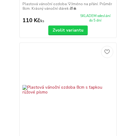
Plastová vánoční ozdoba.💡Jméno na přání. Průměr
8cm. Krásný vánoční dárek 🎁🎄
SKLADEM odeslání
110 Kč
do 5 dní
/
ks
Zvolit variantu