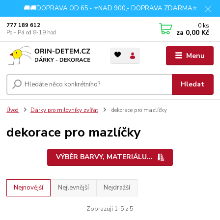
🚚🚚DOPRAVA OD 65,- ⭐NAD 900,- DOPRAVA ZDARMA⭐
0
ks
777 189 612
za
0,00 Kč
Po - Pá od 8-19 hod
Menu
Hledat
Úvod
Dárky pro milovníky zvířat
dekorace pro mazlíčky
dekorace pro mazlíčky
VÝBĚR BARVY, MATERIÁLU...
Nejnovější
Nejlevnější
Nejdražší
Zobrazuji 1-5 z 5