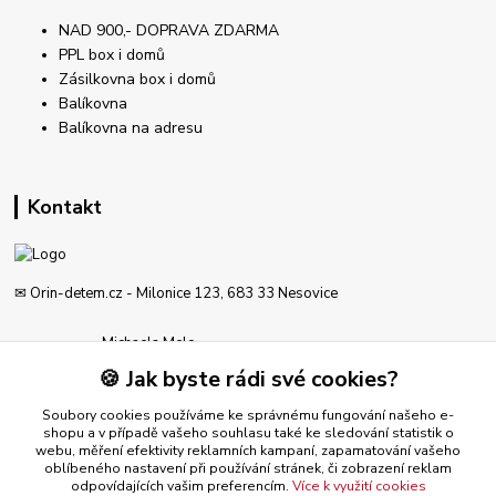
NAD 900,- DOPRAVA ZDARMA
PPL box i domů
Zásilkovna box i domů
Balíkovna
Balíkovna na adresu
Kontakt
✉ Orin-detem.cz - Milonice 123, 683 33 Nesovice
Michaela Melo
777 189 612
🍪 Jak byste rádi své cookies?
Po - Pá od 8-19 hod
Soubory cookies používáme ke správnému fungování našeho e-
obchod@orin-detem.cz
shopu a v případě vašeho souhlasu také ke sledování statistik o
webu, měření efektivity reklamních kampaní, zapamatování vašeho
oblíbeného nastavení při používání stránek, či zobrazení reklam
odpovídajících vašim preferencím.
Více k využití cookies