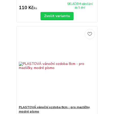
SKLADEM odeslání
110 Kč
do 5 dní
/
ks
Zvolit variantu
PLASTOVÁ vánoční ozdoba 8cm - pro mazlíčky,
modré písmo