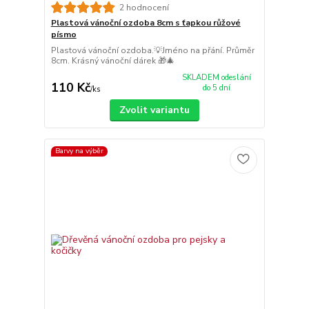
2 hodnocení
Plastová vánoční ozdoba 8cm s ťapkou růžové
písmo
Plastová vánoční ozdoba.💡Jméno na přání. Průměr
8cm. Krásný vánoční dárek 🎁🎄
SKLADEM odeslání
110 Kč
do 5 dní
/
ks
Zvolit variantu
Barvy na výběr