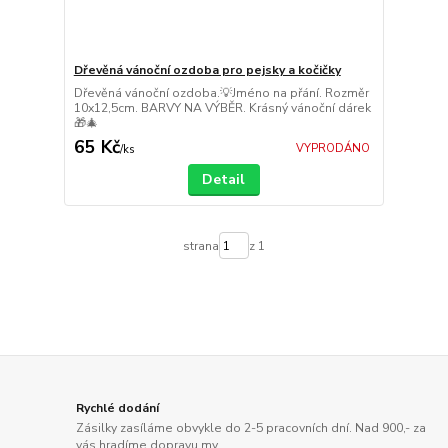
Dřevěná vánoční ozdoba pro pejsky a kočičky
Dřevěná vánoční ozdoba.💡Jméno na přání. Rozměr
10x12,5cm. BARVY NA VÝBĚR. Krásný vánoční dárek
🎁🎄
65 Kč
VYPRODÁNO
/
ks
Detail
strana
z 1
Rychlé dodání
Zásilky zasíláme obvykle do 2-5 pracovních dní. Nad 900,- za
vás hradíme dopravu my.