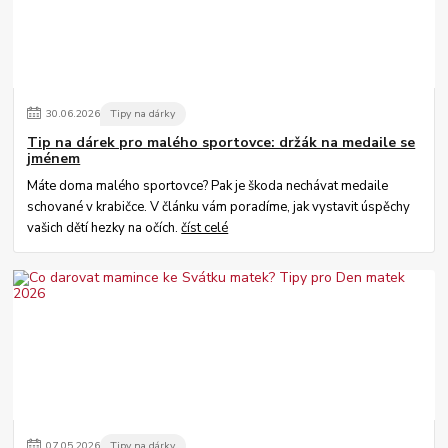
30
.
06
.
2026
Tipy na dárky
Tip na dárek pro malého sportovce: držák na medaile se
jménem
Máte doma malého sportovce? Pak je škoda nechávat medaile
schované v krabičce. V článku vám poradíme, jak vystavit úspěchy
vašich dětí hezky na očích.
číst celé
07
.
05
.
2026
Tipy na dárky