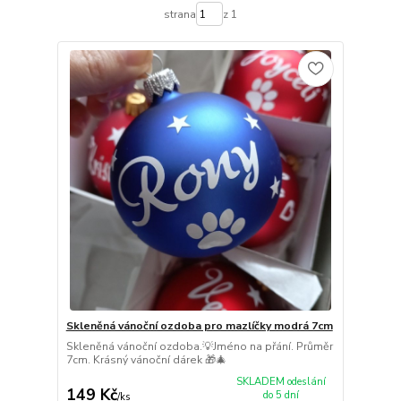
strana
z 1
Skleněná vánoční ozdoba pro mazlíčky modrá 7cm
Skleněná vánoční ozdoba.💡Jméno na přání. Průměr
7cm. Krásný vánoční dárek 🎁🎄
SKLADEM odeslání
149 Kč
do 5 dní
/
ks