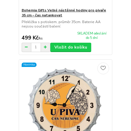
Bohemia Gifts Velké nástěnné hodiny pro pivaře
35 cm – čas natankovat
Překližka s potiskem, průměr 35cm. Baterie AA
nejsou součástí balení.
SKLADEM odeslání
499 Kč
do 5 dní
/
ks
Vložit do košíku
Novinka