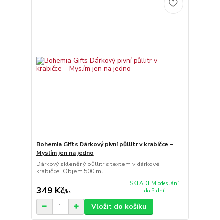
Bohemia Gifts Dárkový pivní půllitr v krabičce –
Myslím jen na jedno
Dárkový skleněný půllitr s textem v dárkové
krabičce. Objem 500 ml.
SKLADEM odeslání
349 Kč
do 5 dní
/
ks
Vložit do košíku