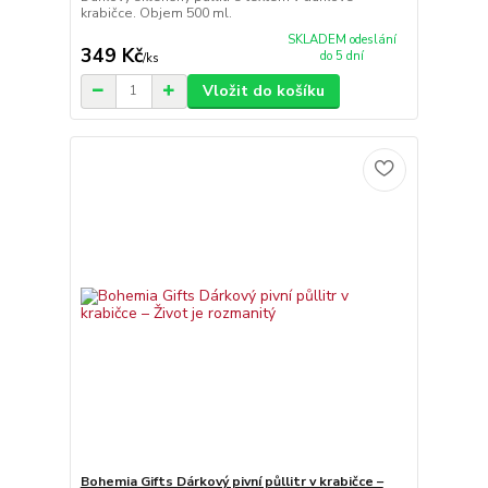
krabičce. Objem 500 ml.
SKLADEM odeslání
349 Kč
do 5 dní
/
ks
Vložit do košíku
Bohemia Gifts Dárkový pivní půllitr v krabičce –