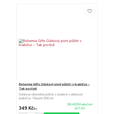
Bohemia Gifts Dárkový pivní půllitr v krabičce –
Tak poctivě
Dárkový skleněný půllitr s textem v dárkové
krabičce. Objem 500 ml.
SKLADEM odeslání
349 Kč
do 5 dní
/
ks