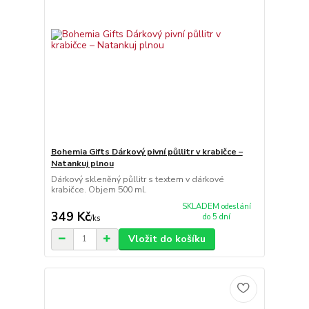
Bohemia Gifts Dárkový pivní půllitr v krabičce –
Natankuj plnou
Dárkový skleněný půllitr s textem v dárkové
krabičce. Objem 500 ml.
SKLADEM odeslání
349 Kč
do 5 dní
/
ks
Vložit do košíku