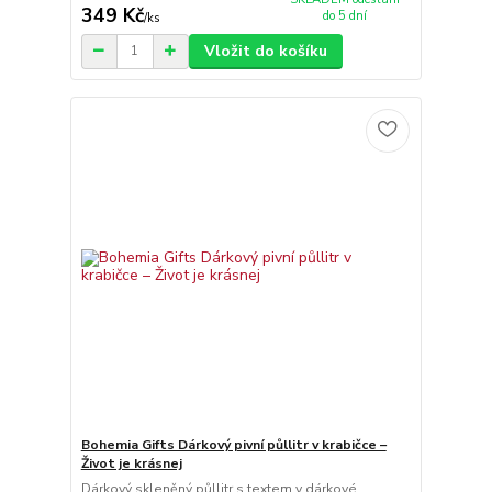
349 Kč
do 5 dní
/
ks
Vložit do košíku
Bohemia Gifts Dárkový pivní půllitr v krabičce –
Život je krásnej
Dárkový skleněný půllitr s textem v dárkové