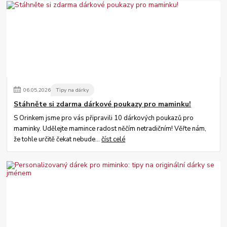
06
.
05
.
2026
Tipy na dárky
Stáhněte si zdarma dárkové poukazy pro maminku!
S Orinkem jsme pro vás připravili 10 dárkových poukazů pro
maminky. Udělejte mamince radost něčím netradičním! Věřte nám,
že tohle určitě čekat nebude...
číst celé