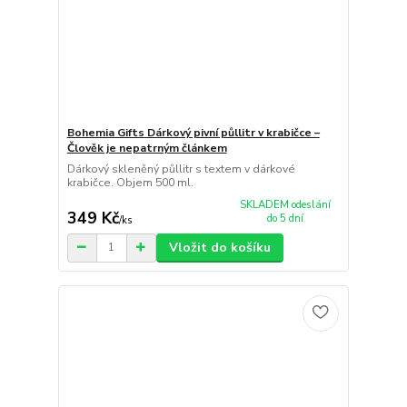
Bohemia Gifts Dárkový pivní půllitr v krabičce –
Člověk je nepatrným článkem
Dárkový skleněný půllitr s textem v dárkové
krabičce. Objem 500 ml.
SKLADEM odeslání
349 Kč
do 5 dní
/
ks
Vložit do košíku