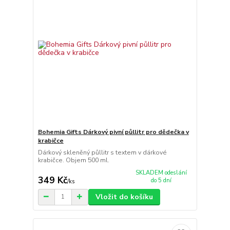
Bohemia Gifts Dárkový pivní půllitr pro dědečka v
krabičce
Dárkový skleněný půllitr s textem v dárkové
krabičce. Objem 500 ml.
SKLADEM odeslání
349 Kč
do 5 dní
/
ks
Vložit do košíku