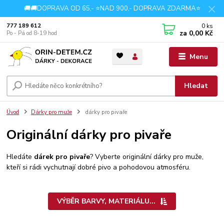
🚚🚚DOPRAVA OD 65,- ⭐NAD 900,- DOPRAVA ZDARMA⭐
0
ks
777 189 612
za
0,00 Kč
Po - Pá od 8-19 hod
Menu
Hledat
Úvod
Dárky pro muže
dárky pro pivaře
Originální dárky pro pivaře
Hledáte
dárek pro pivaře
? Vyberte originální dárky pro muže,
kteří si rádi vychutnají dobré pivo a pohodovou atmosféru.
VÝBĚR BARVY, MATERIÁLU...