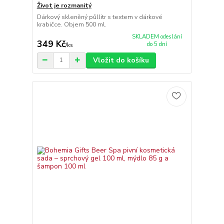
Život je rozmanitý
Dárkový skleněný půllitr s textem v dárkové
krabičce. Objem 500 ml.
SKLADEM odeslání
349 Kč
do 5 dní
/
ks
Vložit do košíku