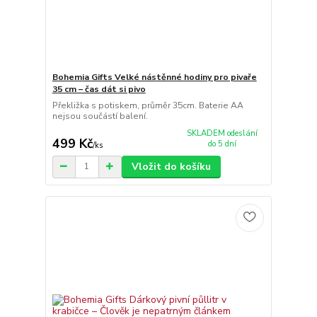
Bohemia Gifts Velké nástěnné hodiny pro pivaře
35 cm – čas dát si pivo
Překližka s potiskem, průměr 35cm. Baterie AA
nejsou součástí balení.
SKLADEM odeslání
499 Kč
do 5 dní
/
ks
Vložit do košíku