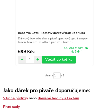
Bohemia Gifts Plechový dárkový box Beer Spa
Dárkový box obsahuje pivní sprchový gel, šampon,
lázeň, toaletní mýdlo a pěnivou bombu.
SKLADEM odeslání
699 Kč
do 5 dní
/
ks
Vložit do košíku
strana
z 1
Jako dárek pro pivaře doporučujeme:
Vtipné půllitry
nebo
dřevěné hodiny s textem
Pivní sady