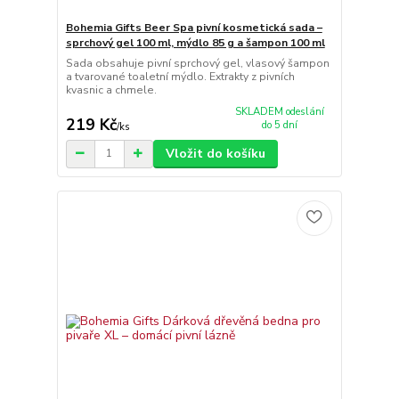
Bohemia Gifts Beer Spa pivní kosmetická sada –
sprchový gel 100 ml, mýdlo 85 g a šampon 100 ml
Sada obsahuje pivní sprchový gel, vlasový šampon
a tvarované toaletní mýdlo. Extrakty z pivních
kvasnic a chmele.
SKLADEM odeslání
219 Kč
do 5 dní
/
ks
Vložit do košíku