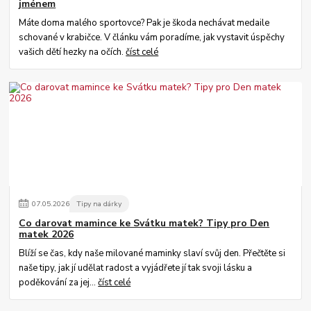
jménem
Máte doma malého sportovce? Pak je škoda nechávat medaile
schované v krabičce. V článku vám poradíme, jak vystavit úspěchy
vašich dětí hezky na očích.
číst celé
07
.
05
.
2026
Tipy na dárky
Co darovat mamince ke Svátku matek? Tipy pro Den
matek 2026
Blíží se čas, kdy naše milované maminky slaví svůj den. Přečtěte si
naše tipy, jak jí udělat radost a vyjádřete jí tak svoji lásku a
poděkování za jej...
číst celé