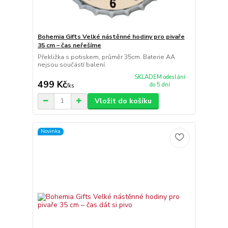
Bohemia Gifts Velké nástěnné hodiny pro pivaře
35 cm – čas neřešíme
Překližka s potiskem, průměr 35cm. Baterie AA
nejsou součástí balení.
SKLADEM odeslání
499 Kč
do 5 dní
/
ks
Vložit do košíku
Novinka