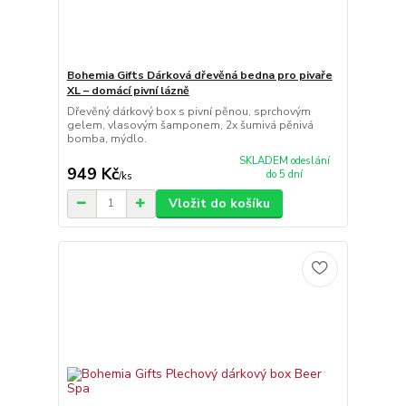
Bohemia Gifts Dárková dřevěná bedna pro pivaře
XL – domácí pivní lázně
Dřevěný dárkový box s pivní pěnou, sprchovým
gelem, vlasovým šamponem, 2x šumivá pěnivá
bomba, mýdlo.
SKLADEM odeslání
949 Kč
do 5 dní
/
ks
Vložit do košíku