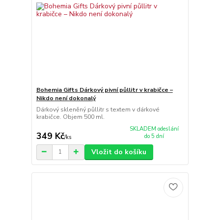
Bohemia Gifts Dárkový pivní půllitr v krabičce –
Nikdo není dokonalý
Dárkový skleněný půllitr s textem v dárkové
krabičce. Objem 500 ml.
SKLADEM odeslání
349 Kč
do 5 dní
/
ks
Vložit do košíku