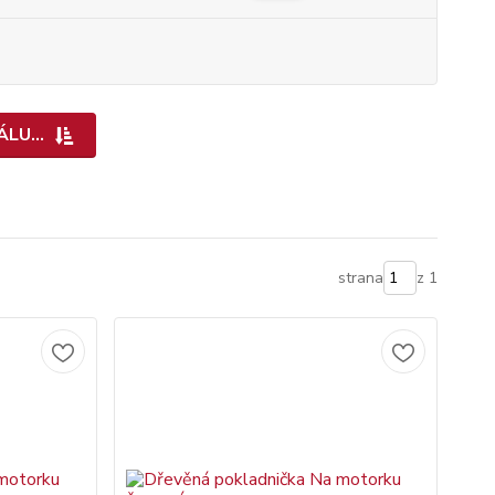
LU...
strana
z 1