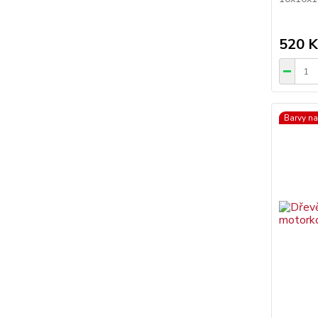
520 K
Barvy na