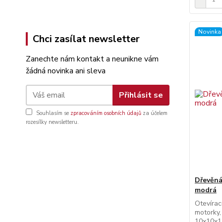
Novinka
Chci zasílat newsletter
Zanechte nám kontakt a neunikne vám
žádná novinka ani sleva
Přihlásit se
Souhlasím se
zpracováním osobních údajů
za účelem
rozesílky newsletteru.
Dřevěná
modrá
Otevírac
motorky,
10x10x