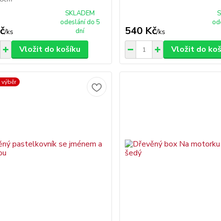
SKLADEM
odeslání do 5
od
č
540 Kč
dní
/
ks
/
ks
Vložit do košíku
Vložit do ko
 výběr