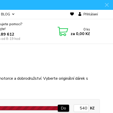
BLOG
Přihlášení
ujete pomoci?
jte!
0
ks
za
0,00 Kč
189 612
á od 8-19 hod
 motorce a dobrodružství. Vyberte originální dárek s
Do
Kč