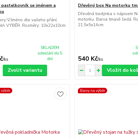
 pastelkovník se jménem a
Dřevěný box Na motorku tm
ou
Dřevěná bedýnka s nápisem N
motorku. Barva tmavě šedá. R
ry.💡Jméno dle vašeho přání,
21,5x5x14cm
A VÝBĚR. Rozměry: 10x22x10cm
SKLADEM
odeslání do 5
od
č
540 Kč
dní
/
ks
/
ks
Zvolit variantu
Vložit do ko
 výběr
Barvy na výběr