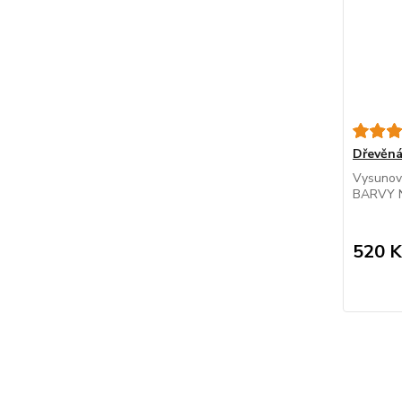
Dřevěná
Vysunova
BARVY N
520 K