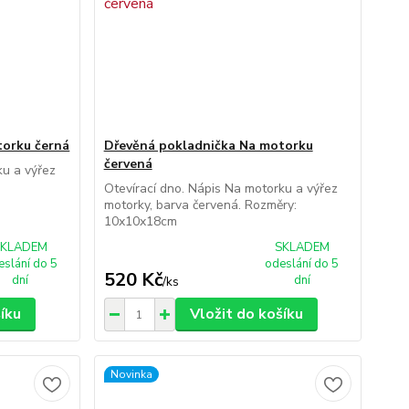
torku černá
Dřevěná pokladnička Na motorku
červená
ku a výřez
:
Otevírací dno. Nápis Na motorku a výřez
motorky, barva červená. Rozměry:
10x10x18cm
SKLADEM
SKLADEM
eslání do 5
odeslání do 5
520 Kč
dní
dní
/
ks
šíku
Vložit do košíku
Novinka