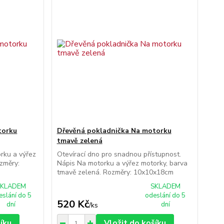
torku
Dřevěná pokladnička Na motorku
tmavě zelená
rku a výřez
Otevírací dno pro snadnou přístupnost.
ozměry:
Nápis Na motorku a výřez motorky, barva
tmavě zelená. Rozměry: 10x10x18cm
SKLADEM
SKLADEM
eslání do 5
odeslání do 5
520 Kč
dní
dní
/
ks
šíku
Vložit do košíku