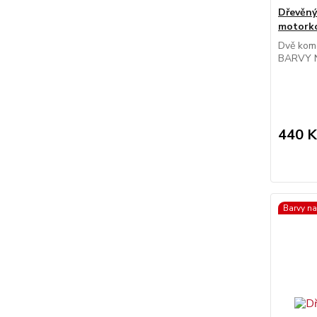
Dřevěný
motork
Dvě komo
BARVY N
440 K
Barvy na