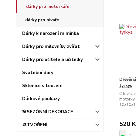
dárky pro motorkáře
dárky pro pivaře
Dárky k narození miminka
Dárky pro milovníky zvířat
Dárky pro učitele a učitelky
Svatební dary
Dřevěná
Sklenice s textem
tyrkys
Otevírac
Dárkové poukazy
motorky,
10x10x
🌸SEZÓNNÍ DEKORACE
520 K
🎨TVOŘENÍ