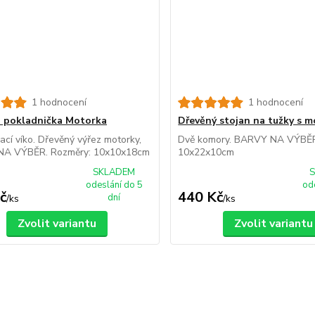
1 hodnocení
1 hodnocení
 pokladnička Motorka
Dřevěný stojan na tužky s 
cí víko. Dřevěný výřez motorky,
Dvě komory. BARVY NA VÝBĚR
A VÝBĚR. Rozměry: 10x10x18cm
10x22x10cm
SKLADEM
odeslání do 5
od
č
440 Kč
dní
/
ks
/
ks
Zvolit variantu
Zvolit variantu