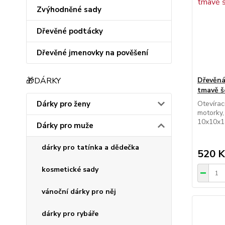
Zvýhodněné sady
Dřevěné podtácky
Dřevěné jmenovky na pověšení
🎁DÁRKY
Dřevěná
tmavě š
Dárky pro ženy
Otevírac
motorky,
10x10x
Dárky pro muže
dárky pro tatínka a dědečka
520 K
kosmetické sady
vánoční dárky pro něj
dárky pro rybáře