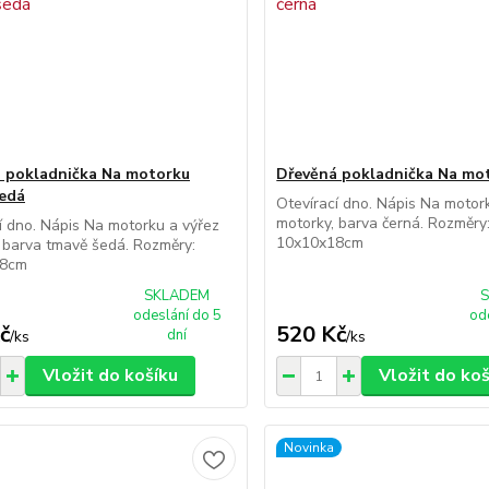
 pokladnička Na motorku
Dřevěná pokladnička Na mo
edá
Otevírací dno. Nápis Na motor
motorky, barva černá. Rozměry
í dno. Nápis Na motorku a výřez
10x10x18cm
 barva tmavě šedá. Rozměry:
18cm
SKLADEM
odeslání do 5
od
č
520 Kč
dní
/
ks
/
ks
Vložit do košíku
Vložit do ko
Novinka