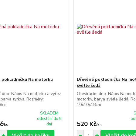
 pokladnička Na motorku
Dřevěná pokladnička Na mo
světle šedá
í dno. Nápis Na motorku a výřez
Otevíracím dno. Nápis Na moto
 barva tyrkys. Rozměry:
motorky, barva světle šedá. R
18cm
10x10x18cm
SKLADEM
odeslání do 5
od
č
520 Kč
dní
/
ks
/
ks
Vložit do košíku
Vložit do ko