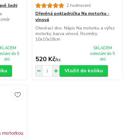
avě šedý
2 hodnocení
Dřevěná pokladnička Na motorku -
a
ozměr
vínová
Otevírací dno. Nápis Na motorku a výřez
motorky, barva vínová. Rozměry:
10x10x18cm
SKLADEM
SKLADEM
eslání do 5
odeslání do 5
520 Kč
dní
dní
/
ks
šíku
Vložit do košíku