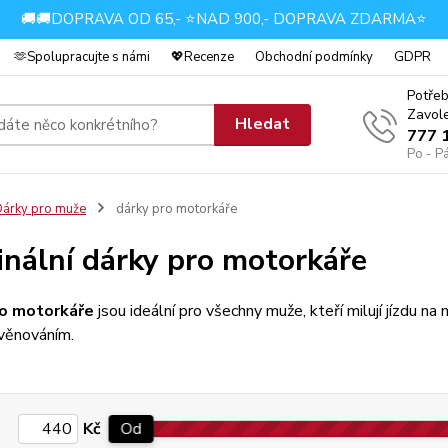
🚚🚚DOPRAVA OD 65,- ⭐NAD 900,- DOPRAVA ZDARMA⭐
🫶Spolupracujte s námi
💖Recenze
Obchodní podmínky
GDPR
Potřeb
Zavole
Hledat
777 
Po - P
árky pro muže
dárky pro motorkáře
inální dárky pro motorkáře
ro motorkáře
jsou ideální pro všechny muže, kteří milují jízdu na
věnováním.
Kč
Od