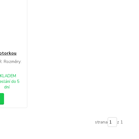
motorkou
. Rozměry:
SKLADEM
eslání do 5
dní
strana
z 1