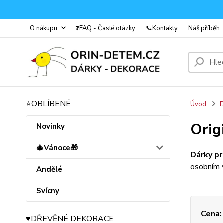
O nákupu
❓FAQ - Časté otázky
📞Kontakty
Náš příběh
⭐OBLÍBENÉ
Úvod
D
Orig
Novinky
🎄Vánoce🎁
Dárky p
osobním 
Andělé
Svícny
Cena:
♥️DŘEVĚNÉ DEKORACE