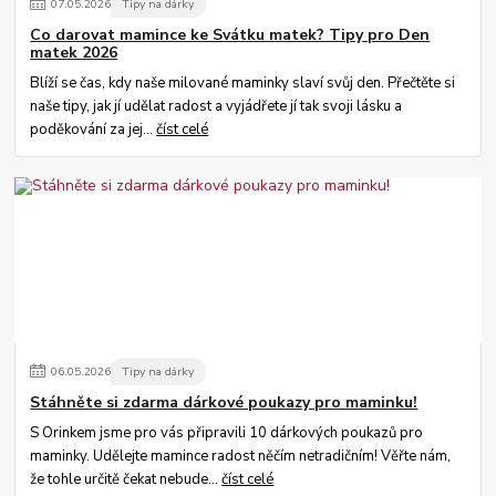
07
.
05
.
2026
Tipy na dárky
Co darovat mamince ke Svátku matek? Tipy pro Den
matek 2026
Blíží se čas, kdy naše milované maminky slaví svůj den. Přečtěte si
naše tipy, jak jí udělat radost a vyjádřete jí tak svoji lásku a
poděkování za jej...
číst celé
06
.
05
.
2026
Tipy na dárky
Stáhněte si zdarma dárkové poukazy pro maminku!
S Orinkem jsme pro vás připravili 10 dárkových poukazů pro
maminky. Udělejte mamince radost něčím netradičním! Věřte nám,
že tohle určitě čekat nebude...
číst celé