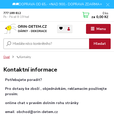
🚚🚚DOPRAVA OD 65,- ⭐NAD 900,- DOPRAVA ZDARMA⭐
0
ks
777 189 612
za
0,00 Kč
Po - Pá od 8-19 hod
Menu
Hledat
Úvod
📞Kontakty
Kontaktní informace
Potřebujete poradit?
Pro dotazy ke zboží , objednávkám, reklamacím používejte
prosím:
online chat v pravém dolním rohu stránky
email obchod@orin-detem.cz