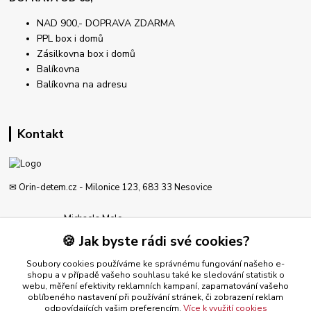
NAD 900,- DOPRAVA ZDARMA
PPL box i domů
Zásilkovna box i domů
Balíkovna
Balíkovna na adresu
Kontakt
✉ Orin-detem.cz - Milonice 123, 683 33 Nesovice
Michaela Melo
777 189 612
🍪 Jak byste rádi své cookies?
Po - Pá od 8-19 hod
Soubory cookies používáme ke správnému fungování našeho e-
obchod@orin-detem.cz
shopu a v případě vašeho souhlasu také ke sledování statistik o
webu, měření efektivity reklamních kampaní, zapamatování vašeho
oblíbeného nastavení při používání stránek, či zobrazení reklam
odpovídajících vašim preferencím.
Více k využití cookies