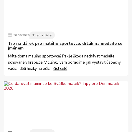
30
.
06
.
2026
Tipy na dárky
Tip na dárek pro malého sportovce: držák na medaile se
jménem
Máte doma malého sportovce? Pak je škoda nechávat medaile
schované v krabičce. V článku vám poradíme, jak vystavit úspěchy
vašich dětí hezky na očích.
číst celé