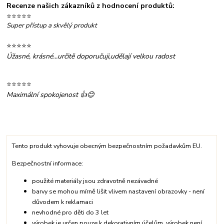
Recenze našich zákazníků z hodnocení produktů:
⭐⭐⭐⭐⭐
Super přístup a skvělý produkt
⭐⭐⭐⭐⭐
Úžasné, krásné...určitě doporučuji,udělají velkou radost
⭐⭐⭐⭐⭐
Maximální spokojenost 👍😊
Tento produkt vyhovuje obecným bezpečnostním požadavkům EU.
Bezpečnostní informace:
použité materiály jsou zdravotně nezávadné
barvy se mohou mírně lišit vlivem nastavení obrazovky - není
důvodem k reklamaci
nevhodné pro děti do 3 let
výrobek je určen pouze k dekorativním účelům, výrobek není