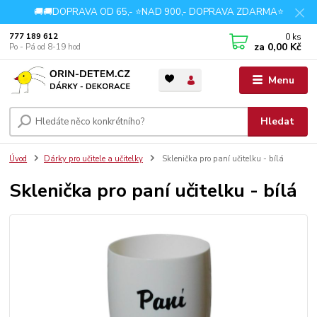
🚚🚚DOPRAVA OD 65,- ⭐NAD 900,- DOPRAVA ZDARMA⭐
0
ks
777 189 612
za
0,00 Kč
Po - Pá od 8-19 hod
Menu
Hledat
Úvod
Dárky pro učitele a učitelky
Sklenička pro paní učitelku - bílá
Sklenička pro paní učitelku - bílá