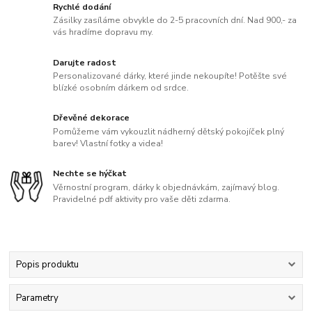
Rychlé dodání
Zásilky zasíláme obvykle do 2-5 pracovních dní. Nad 900,- za
vás hradíme dopravu my.
Darujte radost
Personalizované dárky, které jinde nekoupíte! Potěšte své
blízké osobním dárkem od srdce.
Dřevěné dekorace
Pomůžeme vám vykouzlit nádherný dětský pokojíček plný
barev! Vlastní fotky a videa!
Nechte se hýčkat
Věrnostní program, dárky k objednávkám, zajímavý blog.
Pravidelné pdf aktivity pro vaše děti zdarma.
Popis produktu
Parametry