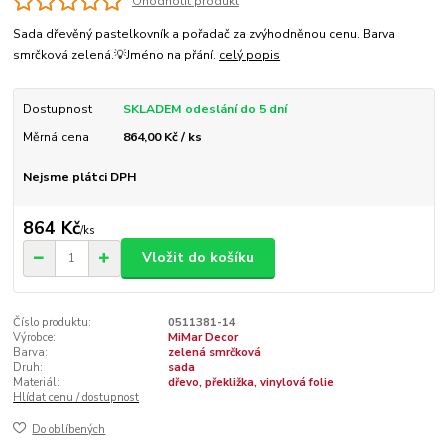
Ohodnotit produkt
Sada dřevěný pastelkovník a pořadač za zvýhodněnou cenu. Barva
smrčková zelená.💡Jméno na přání.
celý popis
Dostupnost
SKLADEM odeslání do 5 dní
Měrná cena
864,00 Kč / ks
Nejsme plátci DPH
864 Kč
/
ks
Vložit do košíku
Číslo produktu:
0511381-14
Výrobce:
MiMar Decor
Barva:
zelená smrčková
Druh:
sada
Materiál:
dřevo, překližka, vinylová folie
Hlídat cenu / dostupnost
Do oblíbených