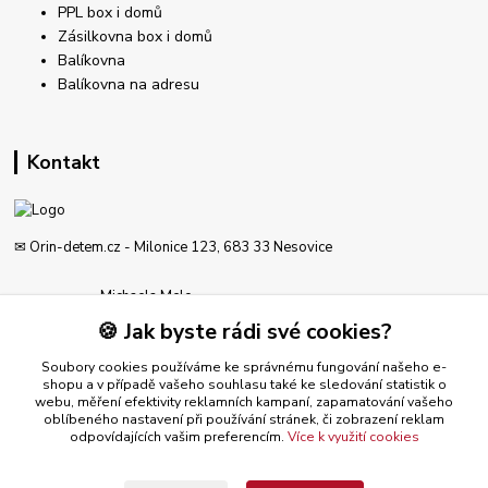
PPL box i domů
Zásilkovna box i domů
Balíkovna
Balíkovna na adresu
Kontakt
✉ Orin-detem.cz - Milonice 123, 683 33 Nesovice
Michaela Melo
777 189 612
🍪 Jak byste rádi své cookies?
Po - Pá od 8-19 hod
Soubory cookies používáme ke správnému fungování našeho e-
obchod@orin-detem.cz
shopu a v případě vašeho souhlasu také ke sledování statistik o
webu, měření efektivity reklamních kampaní, zapamatování vašeho
oblíbeného nastavení při používání stránek, či zobrazení reklam
odpovídajících vašim preferencím.
Více k využití cookies