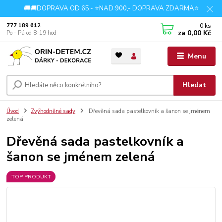
🚚🚚DOPRAVA OD 65,- ⭐NAD 900,- DOPRAVA ZDARMA⭐
0
ks
777 189 612
za
0,00 Kč
Po - Pá od 8-19 hod
Menu
Hledat
Úvod
Zvýhodněné sady
Dřevěná sada pastelkovník a šanon se jménem
zelená
Dřevěná sada pastelkovník a
šanon se jménem zelená
TOP PRODUKT