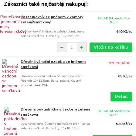
Zákazníci také nejčastěji nakupují:
Pastelkovník se jménem 2 komory
SKLADEM odeslání do
zelený/smrčkový
5 dní
Dvě komory.💡Jméno dle vašeho přání, barva
440 Kč
/
ks
zelená smrčková. Rozměry: 10x22x10cm
Vložit do košíku
Dřevěná vánoční ozdoba se jménem
VYPRODÁNO
smrčková
Dřevěná vánoční ozdoba.💡Jméno na přání.
65 Kč
/
ks
Rozměr 10x12,5cm. Barva zelená. Krásný
vánoční dárek 🎁🎄
Detail
Dřevěná pokladnička s textem zelená
SKLADEM odeslání do
smrčková
5 dní
Vysunovací dno.💡Jméno dle vašeho přání, barva
520 Kč
/
ks
zelená smrčková. Rozměry: 10x10x18cm