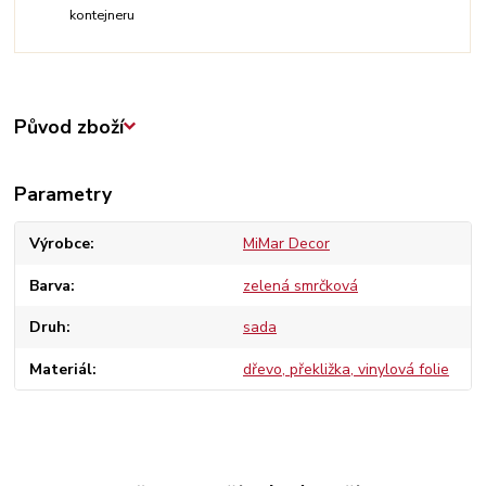
kontejneru
Původ zboží
Parametry
Výrobce
MiMar Decor
Barva
zelená smrčková
Druh
sada
Materiál
dřevo, překližka, vinylová folie