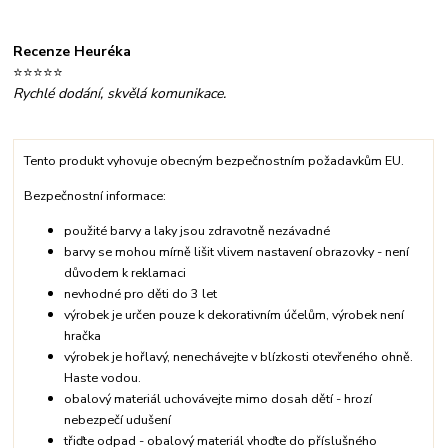
Recenze Heuréka
⭐⭐⭐⭐⭐
Rychlé dodání, skvělá komunikace.
Tento produkt vyhovuje obecným bezpečnostním požadavkům EU.
Bezpečnostní informace:
použité barvy a laky jsou zdravotně nezávadné
barvy se mohou mírně lišit vlivem nastavení obrazovky - není
důvodem k reklamaci
nevhodné pro děti do 3 let
výrobek je určen pouze k dekorativním účelům, výrobek není
hračka
výrobek je hořlavý, nenechávejte v blízkosti otevřeného ohně.
Haste vodou.
obalový materiál uchovávejte mimo dosah dětí - hrozí
nebezpečí udušení
třiďte odpad - obalový materiál vhoďte do příslušného