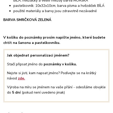
BÍLÁ, hvězdičky a velké hvězdy barva MOŘSKÁ
pastelkovník: 10x32x10cm, barva písma a hvězdiček BÍLÁ
použité materiály a barvy jsou zdravotně nezávadné
BARVA SMRČKOVÁ ZELENÁ
V košíku do poznámky prosím napište jméno, které budete
chtít na šanonu a pastelkovníku.
Jak objednat personalizaci jménem?
Stačí připsat jméno do
poznámky v košíku.
Nejste si jisti, kam napsat jméno? Podívejte se na krátký
návod
zde.
Výroba na míru se jménem na vaše přání - odesíláme obvykle
do
5 dní
(pokud není uvedeno jinak)