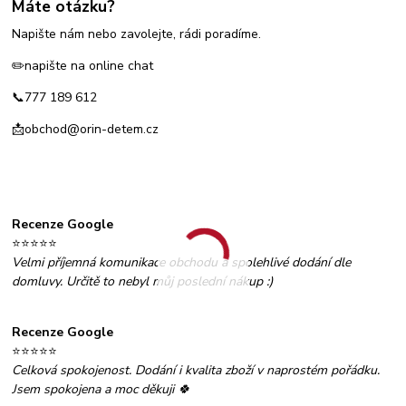
Máte otázku?
Napište nám nebo zavolejte, rádi poradíme.
✏️napište na online chat
📞777 189 612
📩obchod@orin-detem.cz
Recenze Google
⭐⭐⭐⭐⭐
Velmi příjemná komunikace obchodu a spolehlivé dodání dle
domluvy. Určitě to nebyl můj poslední nákup :)
Recenze Google
⭐⭐⭐⭐⭐
Celková spokojenost. Dodání i kvalita zboží v naprostém pořádku.
Jsem spokojena a moc děkuji 🍀