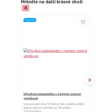
Mrkněte na další krásné zboží
4
Novinka
Dřevěná pokladnička s textem zelená
Otevírací dř
smrčková
Vysunovací d
barva zelen
Vysunovací dno.💡Jméno dle vašeho přání,
10x10x18cm
barva zelená smrčková. Rozměry:
10x10x18cm