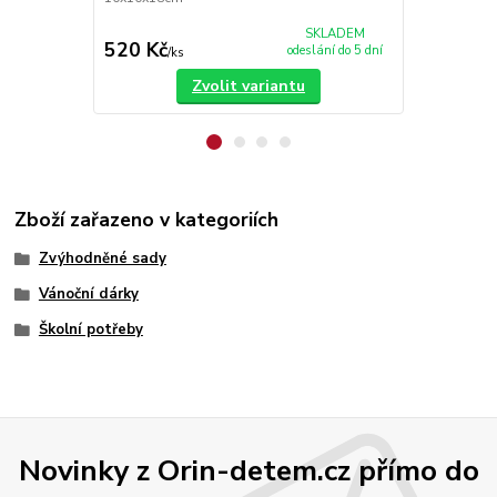
SKLADEM
520 Kč
520 Kč
odeslání do 5 dní
/
ks
/
ks
Zvolit variantu
Zboží zařazeno v kategoriích
Zvýhodněné sady
Vánoční dárky
Školní potřeby
Novinky z Orin-detem.cz přímo do